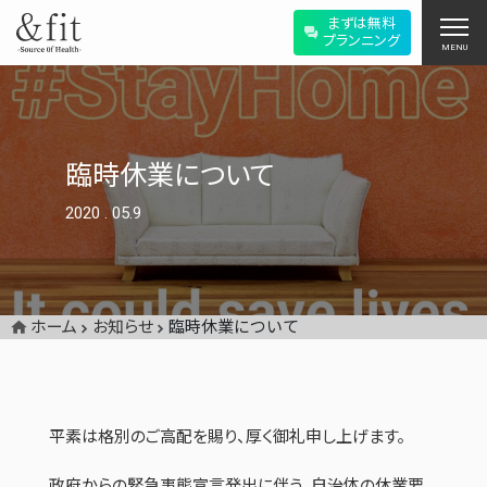
まずは無料
プランニング
MENU
臨時休業について
2020
.
05.9
ホーム
お知らせ
臨時休業について
平素は格別のご高配を賜り、厚く御礼申し上げます。
政府からの緊急事態宣言発出に伴う、自治体の休業要